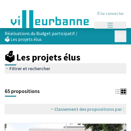
Se connecter
Menu princi
Réalisations du Budget participatif
/
Menu p
🗳️ Les projets élus
🗳️ Les projets élus
Filtrer et rechercher
Passer la carte
Leaflet
|
©
OpenStreetMap
contributors
L'élément suivant est une carte qui présente les éléments de cet
+
65 propositions
−
Classement des propositions par :