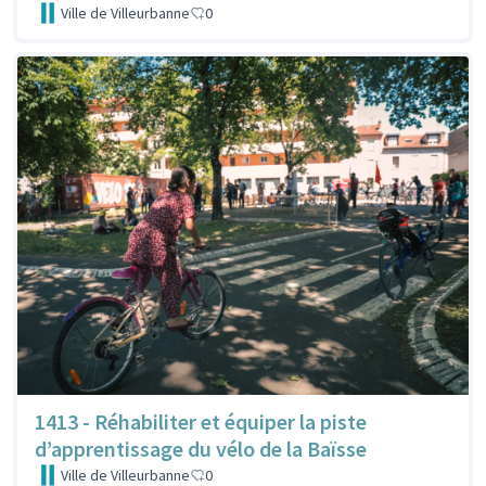
Ville de Villeurbanne
0
1413 - Réhabiliter et équiper la piste
d’apprentissage du vélo de la Baïsse
Ville de Villeurbanne
0