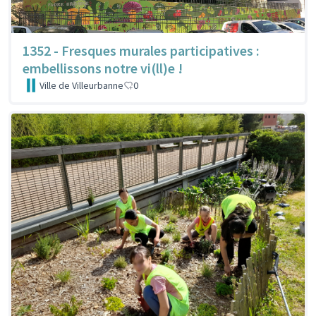
1352 - Fresques murales participatives :
embellissons notre vi(ll)e !
Ville de Villeurbanne
0