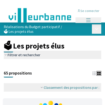
Se connecter
Menu princi
Réalisations du Budget participatif
/
Menu p
🗳️ Les projets élus
🗳️ Les projets élus
Filtrer et rechercher
Passer la carte
Leaflet
|
©
OpenStreetMap
contributors
L'élément suivant est une carte qui présente les éléments de cet
+
65 propositions
−
Classement des propositions par :