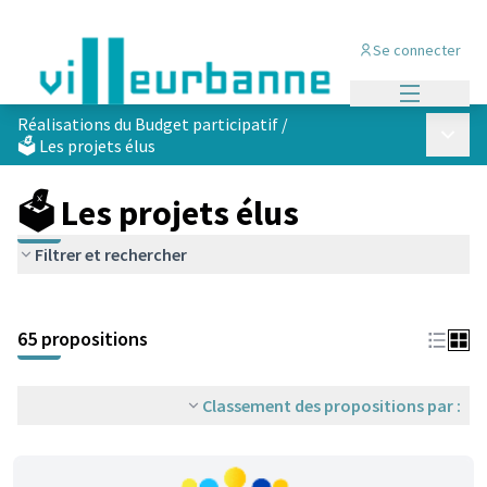
Se connecter
Menu princi
Réalisations du Budget participatif
/
Menu p
🗳️ Les projets élus
🗳️ Les projets élus
Filtrer et rechercher
Passer la carte
Leaflet
|
©
OpenStreetMap
contributors
L'élément suivant est une carte qui présente les éléments de cet
+
65 propositions
−
Classement des propositions par :