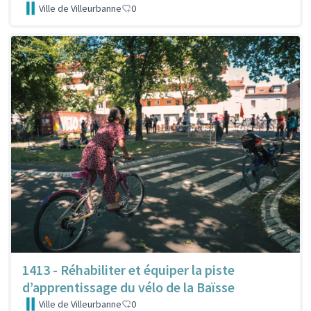
Ville de Villeurbanne
0
1413 - Réhabiliter et équiper la piste
d’apprentissage du vélo de la Baïsse
Ville de Villeurbanne
0