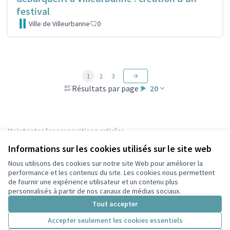
festival
Ville de Villeurbanne
0
1
2
3
Résultats par page :
20
Voir toutes les propositions retirées
Informations sur les cookies utilisés sur le site web
Nous utilisons des cookies sur notre site Web pour améliorer la
Conditions d'utilisation
performance et les contenus du site. Les cookies nous permettent
Paramètres des cookies
de fournir une expérience utilisateur et un contenu plus
Participez Villeurbanne sur X
Participez Villeurbanne sur Facebook
Participez Villeurbanne sur Instagram
Participez Villeurbanne sur YouTube
personnalisés à partir de nos canaux de médias sociaux.
(Lien externe)
(Lien externe)
(Lien externe)
(Lien externe)
Tout accepter
Accepter seulement les cookies essentiels