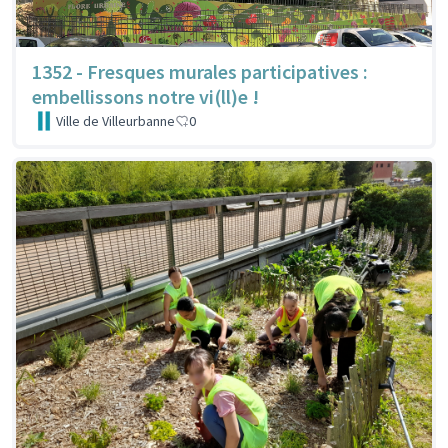
1352 - Fresques murales participatives :
embellissons notre vi(ll)e !
Ville de Villeurbanne
0