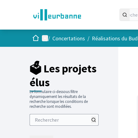
Accueil
Menu principal
/
Concertations
/
Réalisations du Budg
Passer
L'élément
+
−
🗳️ Les projets
élus
Le formulaire ci-dessous filtre
dynamiquement les résultats de la
recherche lorsque les conditions de
recherche sont modifiées.