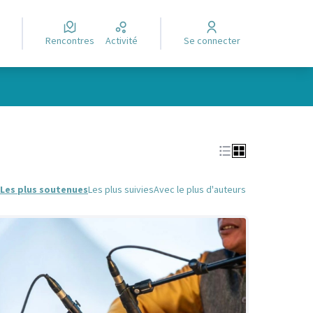
Rencontres
Activité
Se connecter
Leaflet
|
©
OpenStreetMap
contributors
e des points de carte. L'élément peut être utilisé avec un lecteur
Les plus soutenues
Les plus suivies
Avec le plus d'auteurs