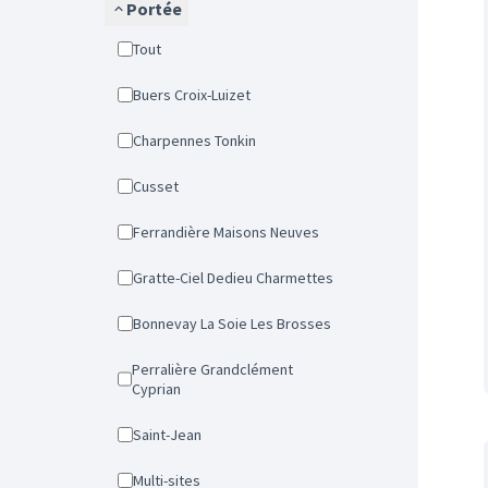
Portée
Tout
Buers Croix-Luizet
Charpennes Tonkin
Cusset
Ferrandière Maisons Neuves
Gratte-Ciel Dedieu Charmettes
Bonnevay La Soie Les Brosses
Perralière Grandclément
Cyprian
Saint-Jean
Multi-sites