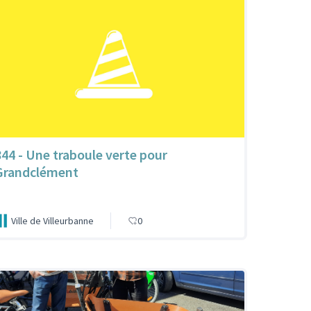
844 - Une traboule verte pour
Grandclément
Ville de Villeurbanne
0