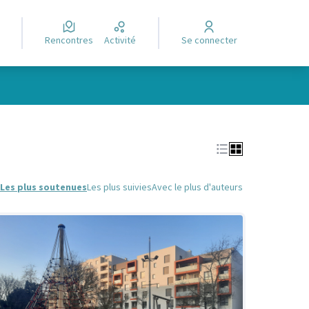
Rencontres
Activité
Se connecter
Leaflet
|
©
OpenStreetMap
contributors
e des points de carte. L'élément peut être utilisé avec un lecteur
Les plus soutenues
Les plus suivies
Avec le plus d'auteurs