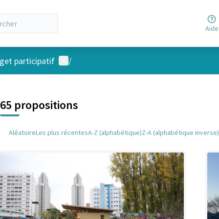
Aide
Menu utilisateur
et participatif
/
 la carte
 suivant est une carte qui présente les éléments de cette page comm
65 propositions
Aléatoire
Les plus récentes
A-Z (alphabétique)
Z-A (alphabétique inverse)