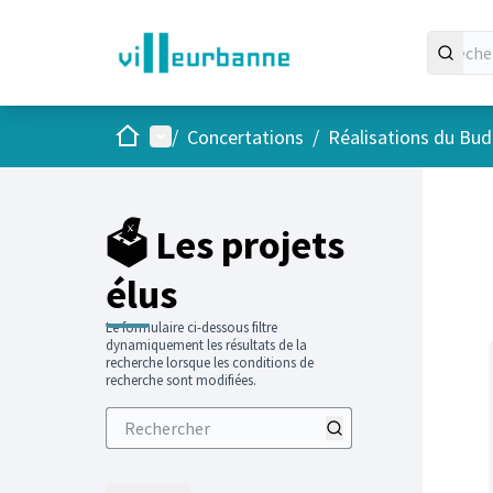
Accueil
Menu principal
/
Concertations
/
Réalisations du Budg
Passer
L'élément
+
−
🗳️ Les projets
élus
Le formulaire ci-dessous filtre
dynamiquement les résultats de la
recherche lorsque les conditions de
recherche sont modifiées.