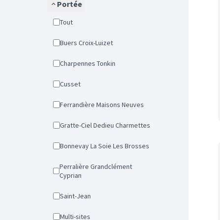
Portée
Tout
Buers Croix-Luizet
Charpennes Tonkin
Cusset
Ferrandière Maisons Neuves
Gratte-Ciel Dedieu Charmettes
Bonnevay La Soie Les Brosses
Perralière Grandclément
Cyprian
Saint-Jean
Multi-sites