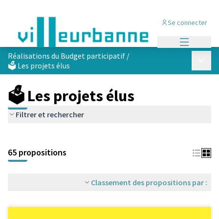
Se connecter
Menu princi
Réalisations du Budget participatif
/
Menu p
🗳️ Les projets élus
🗳️ Les projets élus
Filtrer et rechercher
Passer la carte
Leaflet
|
©
OpenStreetMap
contributors
L'élément suivant est une carte qui présente les éléments de cet
+
65 propositions
−
Classement des propositions par :