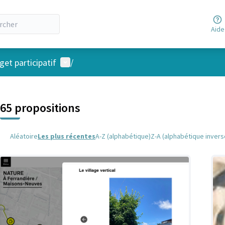
Aide
Menu utilisateur
et participatif
/
 la carte
 suivant est une carte qui présente les éléments de cette page comm
65 propositions
Aléatoire
Les plus récentes
A-Z (alphabétique)
Z-A (alphabétique invers