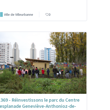
Ville de Villeurbanne
0
1369 - Réinvestissons le parc du Centre
(esplanade Geneviève-Anthonioz-de-