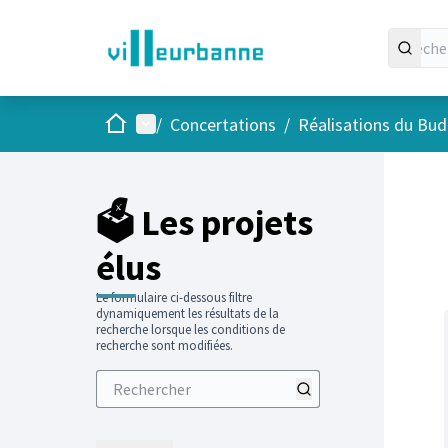
Accueil
Menu principal
/
Concertations
/
Réalisations du Budg
Passer
L'élément
+
−
🗳️ Les projets
élus
Le formulaire ci-dessous filtre
dynamiquement les résultats de la
recherche lorsque les conditions de
recherche sont modifiées.