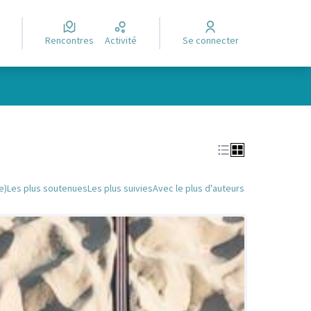
Rencontres
Activité
Se connecter
Leaflet
|
©
OpenStreetMap
contributors
e des points de carte. L'élément peut être utilisé avec un lecteur
e)
Les plus soutenues
Les plus suivies
Avec le plus d'auteurs