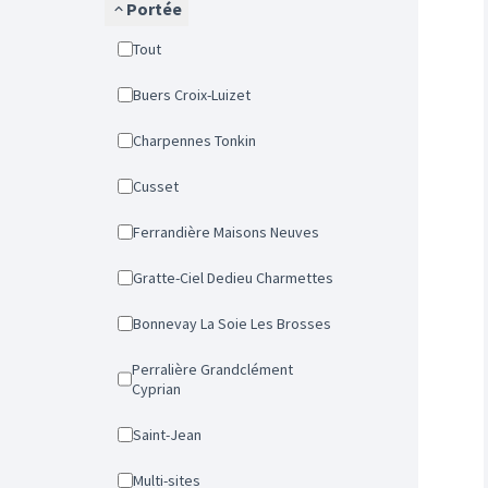
Portée
Tout
Buers Croix-Luizet
Charpennes Tonkin
Cusset
Ferrandière Maisons Neuves
Gratte-Ciel Dedieu Charmettes
Bonnevay La Soie Les Brosses
Perralière Grandclément
Cyprian
Saint-Jean
Multi-sites