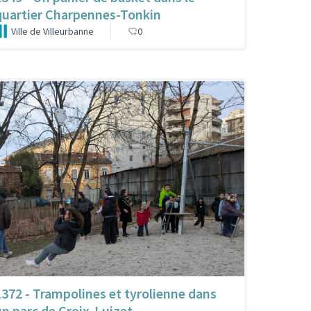
quartier Charpennes-Tonkin
Ville de Villeurbanne
0
1372 - Trampolines et tyrolienne dans
un parc de Croix-Luizet