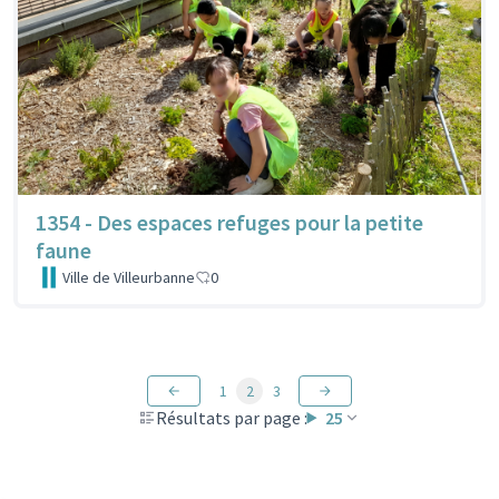
1354 - Des espaces refuges pour la petite
faune
Ville de Villeurbanne
0
1
2
3
Résultats par page :
25