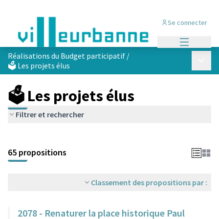
Se connecter
Menu princi
Réalisations du Budget participatif
/
Menu p
🗳️ Les projets élus
🗳️ Les projets élus
Filtrer et rechercher
Passer la carte
Leaflet
|
©
OpenStreetMap
contributors
L'élément suivant est une carte qui présente les éléments de cet
+
65 propositions
−
Classement des propositions par :
2078 - Renaturer la place historique Paul