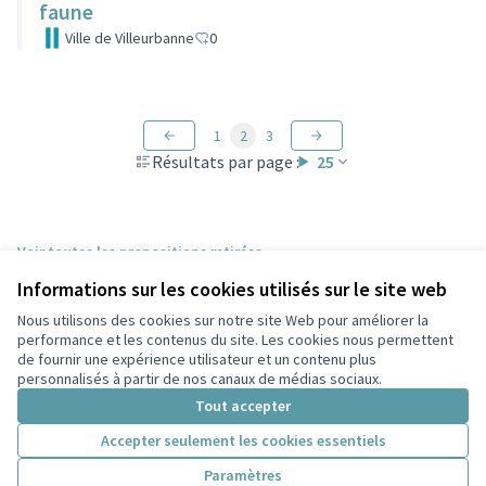
faune
Ville de Villeurbanne
0
1
2
3
Résultats par page :
25
Voir toutes les propositions retirées
Informations sur les cookies utilisés sur le site web
Nous utilisons des cookies sur notre site Web pour améliorer la
Conditions d'utilisation
performance et les contenus du site. Les cookies nous permettent
Paramètres des cookies
de fournir une expérience utilisateur et un contenu plus
Participez Villeurbanne sur X
Participez Villeurbanne sur Facebook
Participez Villeurbanne sur Instagram
Participez Villeurbanne sur YouTube
personnalisés à partir de nos canaux de médias sociaux.
(Lien externe)
(Lien externe)
(Lien externe)
(Lien externe)
Tout accepter
Accepter seulement les cookies essentiels
Licence Cre
(Lien extern
Paramètres
(Lien externe)