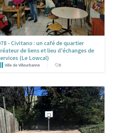
978 - Civitano : un café de quartier
créateur de liens et lieu d'échanges de
services (Le Lowcal)
Ville de Villeurbanne
0