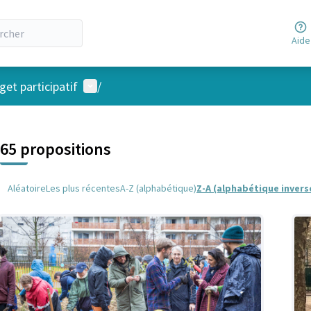
Aide
Menu utilisateur
et participatif
/
 la carte
 suivant est une carte qui présente les éléments de cette page comm
65 propositions
Aléatoire
Les plus récentes
A-Z (alphabétique)
Z-A (alphabétique invers