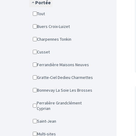
Portée
Tout
Buers Croix-Luizet
Charpennes Tonkin
Cusset
Ferrandière Maisons Neuves
Gratte-Ciel Dedieu Charmettes
Bonnevay La Soie Les Brosses
Perralière Grandclément
Cyprian
Saint-Jean
Multi-sites