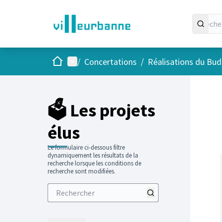
Accueil
Menu principal
/
Concertations
/
Réalisations du Budg
Passer
L'élément
+
−
🗳️ Les projets
élus
Le formulaire ci-dessous filtre
dynamiquement les résultats de la
recherche lorsque les conditions de
recherche sont modifiées.