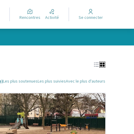
Rencontres
Activité
Se connecter
Leaflet
|
©
OpenStreetMap
contributors
e des points de carte. L'élément peut être utilisé avec un lecteur
e)
Les plus soutenues
Les plus suivies
Avec le plus d'auteurs