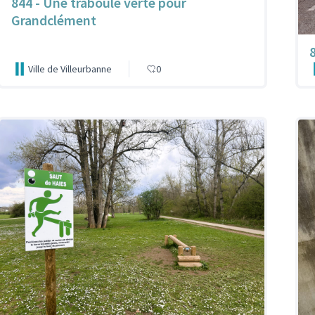
844 - Une traboule verte pour
Grandclément
Ville de Villeurbanne
0