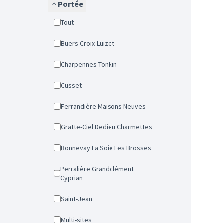
Portée
Tout
Buers Croix-Luizet
Charpennes Tonkin
Cusset
Ferrandière Maisons Neuves
Gratte-Ciel Dedieu Charmettes
Bonnevay La Soie Les Brosses
Perralière Grandclément
Cyprian
Saint-Jean
Multi-sites