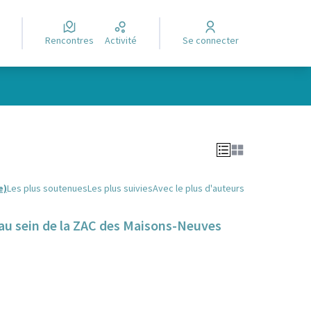
Rencontres
Activité
Se connecter
Leaflet
|
©
OpenStreetMap
contributors
e des points de carte. L'élément peut être utilisé avec un lecteur
e)
Les plus soutenues
Les plus suivies
Avec le plus d'auteurs
e au sein de la ZAC des Maisons-Neuves