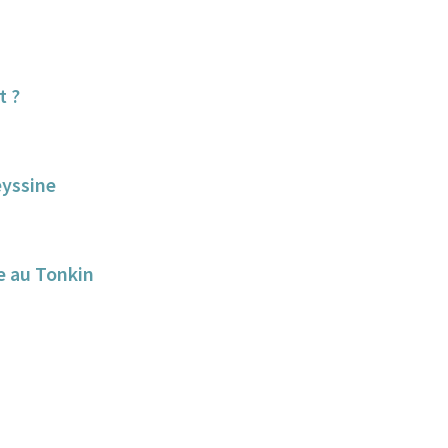
t ?
eyssine
e au Tonkin