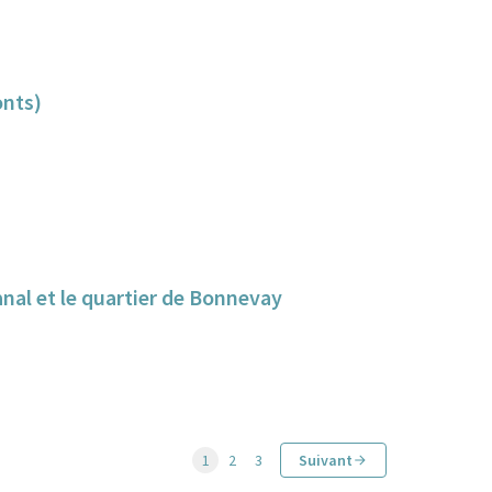
onts)
anal et le quartier de Bonnevay
1
2
3
Suivant