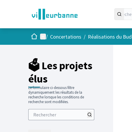
Accueil
Menu principal
/
Concertations
/
Réalisations du Budg
Passer
L'élément
+
−
🗳️ Les projets
élus
Le formulaire ci-dessous filtre
dynamiquement les résultats de la
recherche lorsque les conditions de
recherche sont modifiées.