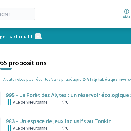
Aide
Menu utilisateur
et participatif
/
 la carte
 suivant est une carte qui présente les éléments de cette page comm
65 propositions
Aléatoire
Les plus récentes
A-Z (alphabétique)
Z-A (alphabétique invers
995 - La Forêt des Alytes : un réservoir écologiqu
Ville de Villeurbanne
0
983 - Un espace de jeux inclusifs au Tonkin
Ville de Villeurbanne
0