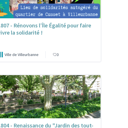
1807 - Rénovons l’Île Égalité pour faire
ivre la solidarité !
Ville de Villeurbanne
0
1804 - Renaissance du "Jardin des tout-