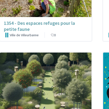
1354 - Des espaces refuges pour la
petite faune
Ville de Villeurbanne
0