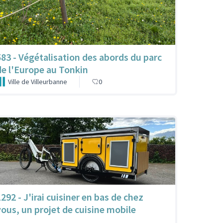
583 - Végétalisation des abords du parc
de l'Europe au Tonkin
Ville de Villeurbanne
0
292 - J'irai cuisiner en bas de chez
vous, un projet de cuisine mobile