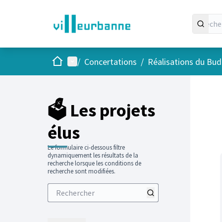
Accueil
Menu principal
/
Concertations
/
Réalisations du Budg
Passer
L'élément
+
−
🗳️ Les projets
élus
Le formulaire ci-dessous filtre
dynamiquement les résultats de la
recherche lorsque les conditions de
recherche sont modifiées.