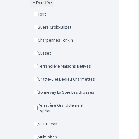
Portée
Tout
Buers Croix-Luizet
Charpennes Tonkin
Cusset
Ferrandière Maisons Neuves
Gratte-Ciel Dedieu Charmettes
Bonnevay La Soie Les Brosses
Perralière Grandclément
Cyprian
Saint-Jean
Multi-sites