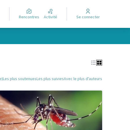
Rencontres
Activité
Se connecter
Leaflet
|
©
OpenStreetMap
contributors
e des points de carte. L'élément peut être utilisé avec un lecteur
e)
Les plus soutenues
Les plus suivies
Avec le plus d'auteurs