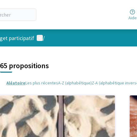
Aide
Menu utilisateur
et participatif
/
 la carte
 suivant est une carte qui présente les éléments de cette page comm
65 propositions
Aléatoire
Les plus récentes
A-Z (alphabétique)
Z-A (alphabétique invers