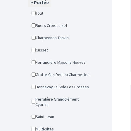
Portée
Tout
Buers Croix-Luizet
Charpennes Tonkin
Cusset
Ferrandière Maisons Neuves
Gratte-Ciel Dedieu Charmettes
Bonnevay La Soie Les Brosses
Perralière Grandclément
Cyprian
Saint-Jean
Multi-sites