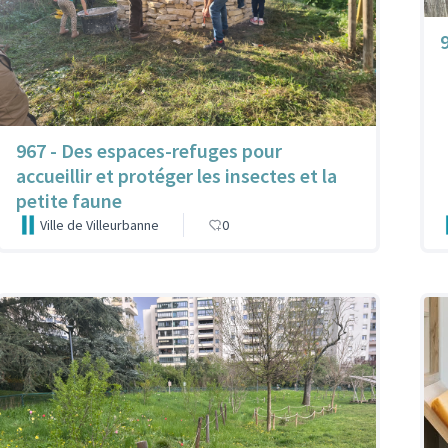
9
967 - Des espaces-refuges pour
accueillir et protéger les insectes et la
petite faune
Ville de Villeurbanne
0