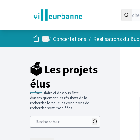
Accueil
Menu principal
/
Concertations
/
Réalisations du Budg
Passer
L'élément
+
−
🗳️ Les projets
élus
Le formulaire ci-dessous filtre
dynamiquement les résultats de la
recherche lorsque les conditions de
recherche sont modifiées.