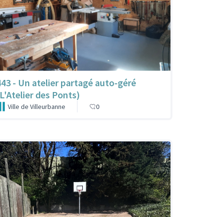
443 - Un atelier partagé auto-géré
(L'Atelier des Ponts)
Ville de Villeurbanne
0