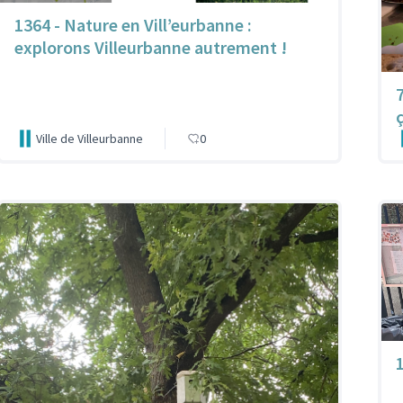
1364 - Nature en Vill’eurbanne :
explorons Villeurbanne autrement !
Ville de Villeurbanne
0