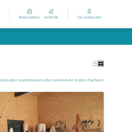
Rencontres
Activité
Se connecter
Leaflet
|
©
OpenStreetMap
contributors
e des points de carte. L'élément peut être utilisé avec un lecteur
e)
Les plus soutenues
Les plus suivies
Avec le plus d'auteurs