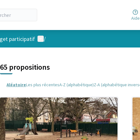
Aide
Menu utilisateur
et participatif
/
 la carte
 suivant est une carte qui présente les éléments de cette page comm
65 propositions
Aléatoire
Les plus récentes
A-Z (alphabétique)
Z-A (alphabétique invers