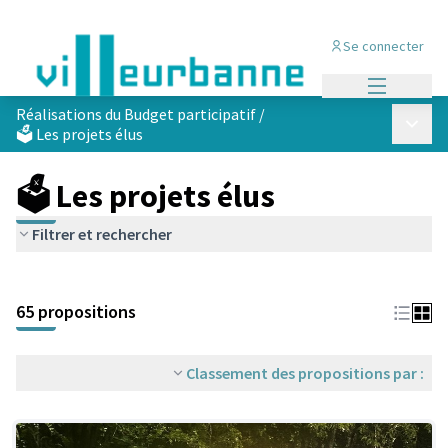
Se connecter
Menu princi
Réalisations du Budget participatif
/
Menu p
🗳️ Les projets élus
🗳️ Les projets élus
Filtrer et rechercher
Passer la carte
Leaflet
|
©
OpenStreetMap
contributors
L'élément suivant est une carte qui présente les éléments de cet
+
65 propositions
−
Classement des propositions par :