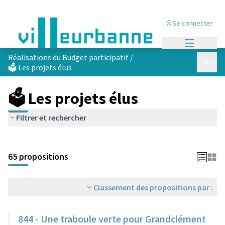
Se connecter
Menu princi
Réalisations du Budget participatif
/
Menu p
🗳️ Les projets élus
🗳️ Les projets élus
Filtrer et rechercher
Passer la carte
Leaflet
|
©
OpenStreetMap
contributors
L'élément suivant est une carte qui présente les éléments de cet
+
65 propositions
−
Classement des propositions par :
844 - Une traboule verte pour Grandclément