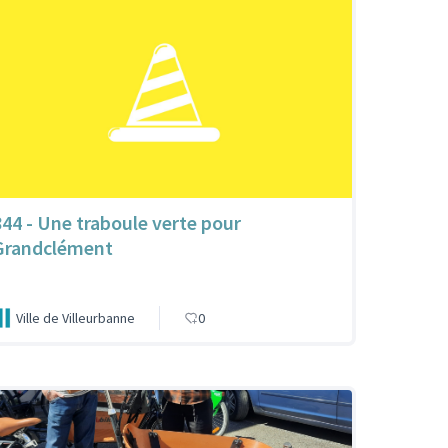
844 - Une traboule verte pour
Grandclément
Ville de Villeurbanne
0