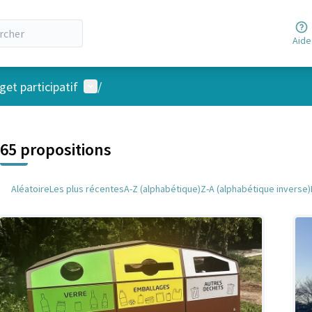
Aide
Menu utilisateur
et participatif
/
 la carte
 suivant est une carte qui présente les éléments de cette page comm
65 propositions
Aléatoire
Les plus récentes
A-Z (alphabétique)
Z-A (alphabétique inverse)