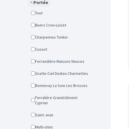
Portée
Tout
Buers Croix-Luizet
Charpennes Tonkin
Cusset
Ferrandière Maisons Neuves
Gratte-Ciel Dedieu Charmettes
Bonnevay La Soie Les Brosses
Perralière Grandclément
Cyprian
Saint-Jean
Multi-sites