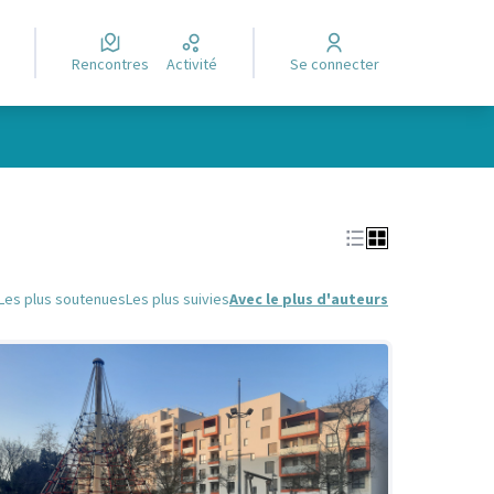
Rencontres
Activité
Se connecter
Leaflet
|
©
OpenStreetMap
contributors
e des points de carte. L'élément peut être utilisé avec un lecteur
Les plus soutenues
Les plus suivies
Avec le plus d'auteurs