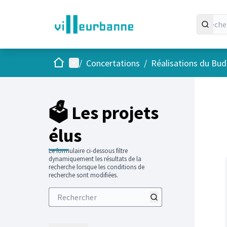
Accueil
Menu principal
/
Concertations
/
Réalisations du Budg
Passer
L'élément
+
−
🗳️ Les projets
élus
Le formulaire ci-dessous filtre
dynamiquement les résultats de la
recherche lorsque les conditions de
recherche sont modifiées.