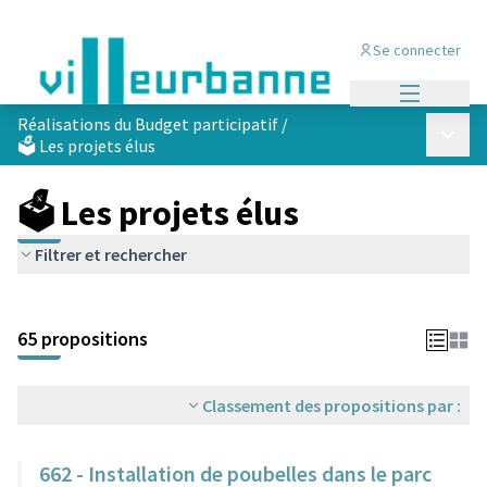
Se connecter
Menu princi
Réalisations du Budget participatif
/
Menu p
🗳️ Les projets élus
🗳️ Les projets élus
Filtrer et rechercher
Passer la carte
Leaflet
|
©
OpenStreetMap
contributors
L'élément suivant est une carte qui présente les éléments de cet
+
65 propositions
−
Classement des propositions par :
662 - Installation de poubelles dans le parc