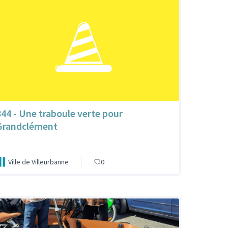
844 - Une traboule verte pour
Grandclément
Ville de Villeurbanne
0