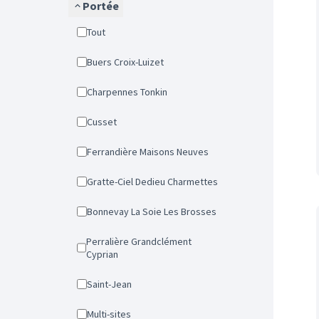
Portée
Tout
Buers Croix-Luizet
Charpennes Tonkin
Cusset
Ferrandière Maisons Neuves
Gratte-Ciel Dedieu Charmettes
Bonnevay La Soie Les Brosses
Perralière Grandclément
Cyprian
Saint-Jean
Multi-sites