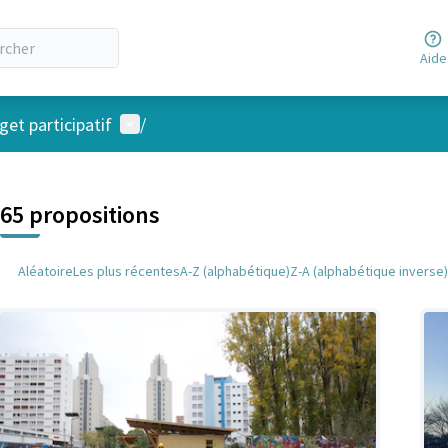
Aide
Menu utilisateur
et participatif
/
 la carte
 suivant est une carte qui présente les éléments de cette page comm
65 propositions
Aléatoire
Les plus récentes
A-Z (alphabétique)
Z-A (alphabétique inverse)