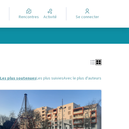
Rencontres
Activité
Se connecter
Leaflet
|
©
OpenStreetMap
contributors
e des points de carte. L'élément peut être utilisé avec un lecteur
Les plus soutenues
Les plus suivies
Avec le plus d'auteurs