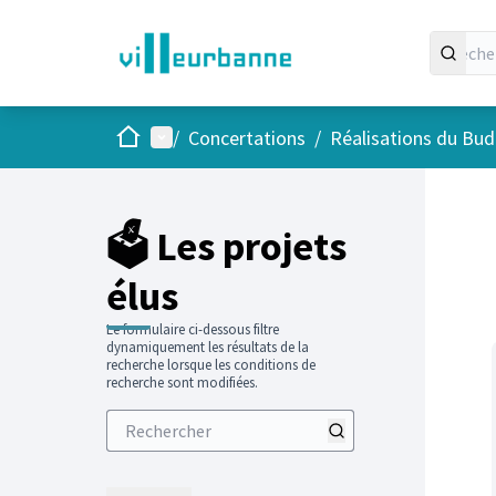
Accueil
Menu principal
/
Concertations
/
Réalisations du Budg
Passer
L'élément
+
−
🗳️ Les projets
élus
Le formulaire ci-dessous filtre
dynamiquement les résultats de la
recherche lorsque les conditions de
recherche sont modifiées.