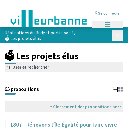
Se connecter
Menu princi
Réalisations du Budget participatif
/
Menu p
🗳️ Les projets élus
🗳️ Les projets élus
Filtrer et rechercher
Passer la carte
Leaflet
|
©
OpenStreetMap
contributors
L'élément suivant est une carte qui présente les éléments de cet
+
65 propositions
−
Classement des propositions par :
1807 - Rénovons l’Île Égalité pour faire vivre