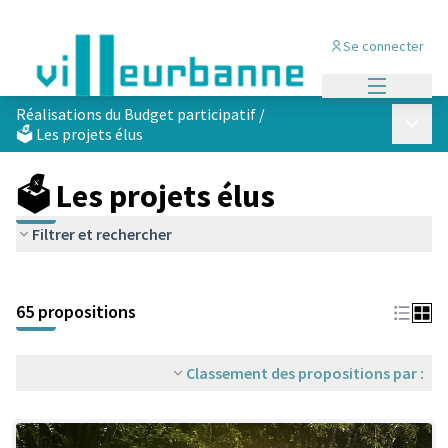
Se connecter
Menu princi
Réalisations du Budget participatif
/
Menu p
🗳️ Les projets élus
🗳️ Les projets élus
Filtrer et rechercher
Passer la carte
Leaflet
|
©
OpenStreetMap
contributors
L'élément suivant est une carte qui présente les éléments de cet
+
65 propositions
−
Classement des propositions par :