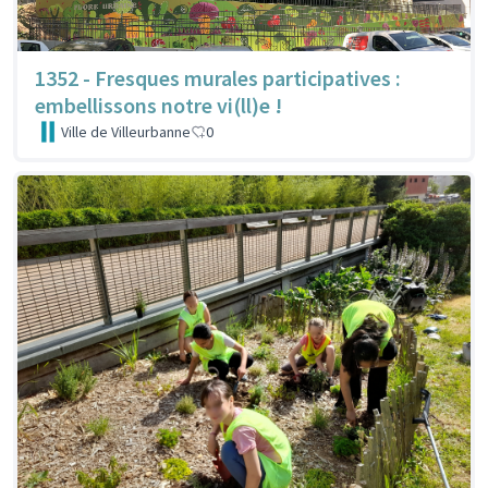
1352 - Fresques murales participatives :
embellissons notre vi(ll)e !
Ville de Villeurbanne
0