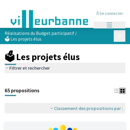
Se connecter
Menu princi
Réalisations du Budget participatif
/
Menu p
🗳️ Les projets élus
🗳️ Les projets élus
Filtrer et rechercher
Passer la carte
Leaflet
|
©
OpenStreetMap
contributors
L'élément suivant est une carte qui présente les éléments de cet
+
65 propositions
−
Classement des propositions par :