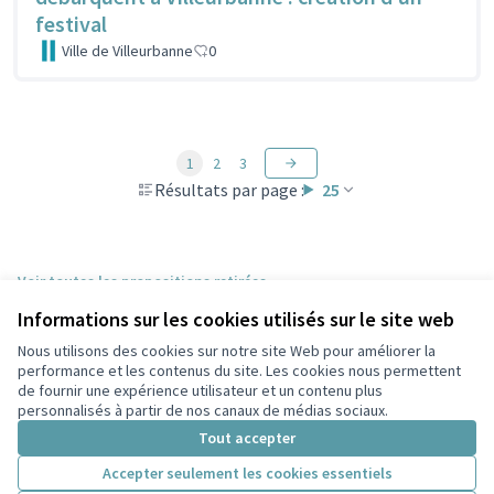
festival
Ville de Villeurbanne
0
1
2
3
Résultats par page :
25
Voir toutes les propositions retirées
Informations sur les cookies utilisés sur le site web
Nous utilisons des cookies sur notre site Web pour améliorer la
Conditions d'utilisation
performance et les contenus du site. Les cookies nous permettent
Paramètres des cookies
de fournir une expérience utilisateur et un contenu plus
Participez Villeurbanne sur X
Participez Villeurbanne sur Facebook
Participez Villeurbanne sur Instagram
Participez Villeurbanne sur YouTube
personnalisés à partir de nos canaux de médias sociaux.
(Lien externe)
(Lien externe)
(Lien externe)
(Lien externe)
Tout accepter
Accepter seulement les cookies essentiels