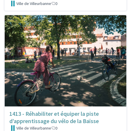
Ville de Villeurbanne
0
1413 - Réhabiliter et équiper la piste
d’apprentissage du vélo de la Baïsse
Ville de Villeurbanne
0