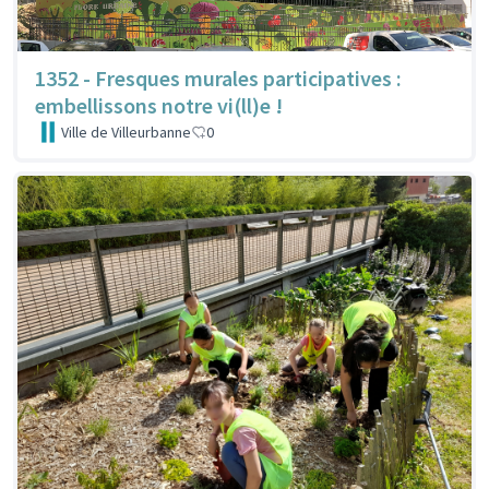
1352 - Fresques murales participatives :
embellissons notre vi(ll)e !
Ville de Villeurbanne
0