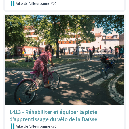
Ville de Villeurbanne
0
1413 - Réhabiliter et équiper la piste
d’apprentissage du vélo de la Baïsse
Ville de Villeurbanne
0