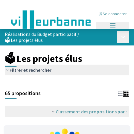
Se connecter
Menu princi
Réalisations du Budget participatif
/
Menu p
🗳️ Les projets élus
🗳️ Les projets élus
Filtrer et rechercher
Passer la carte
Leaflet
|
©
OpenStreetMap
contributors
L'élément suivant est une carte qui présente les éléments de cet
+
65 propositions
−
Classement des propositions par :