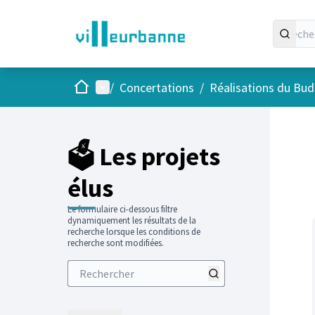
Accueil
Menu principal
/
Concertations
/
Réalisations du Budg
Passer
L'élément
+
−
🗳️ Les projets
élus
Le formulaire ci-dessous filtre
dynamiquement les résultats de la
recherche lorsque les conditions de
recherche sont modifiées.