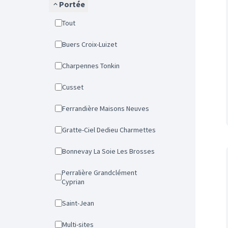
Portée
Tout
Buers Croix-Luizet
Charpennes Tonkin
Cusset
Ferrandière Maisons Neuves
Gratte-Ciel Dedieu Charmettes
Bonnevay La Soie Les Brosses
Perralière Grandclément
Cyprian
Saint-Jean
Multi-sites