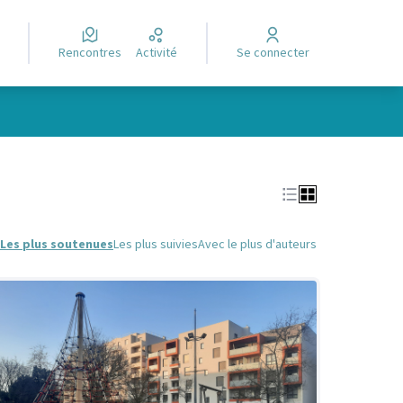
Rencontres
Activité
Se connecter
Leaflet
|
©
OpenStreetMap
contributors
e des points de carte. L'élément peut être utilisé avec un lecteur
Les plus soutenues
Les plus suivies
Avec le plus d'auteurs