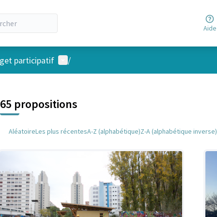
Aide
Menu utilisateur
et participatif
/
 la carte
 suivant est une carte qui présente les éléments de cette page comm
65 propositions
Aléatoire
Les plus récentes
A-Z (alphabétique)
Z-A (alphabétique inverse)