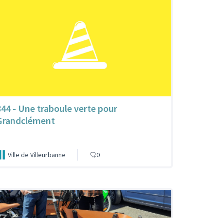
844 - Une traboule verte pour
Grandclément
Ville de Villeurbanne
0