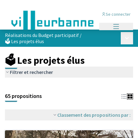
Se connecter
Menu princi
Réalisations du Budget participatif
/
Menu p
🗳️ Les projets élus
🗳️ Les projets élus
Filtrer et rechercher
Passer la carte
Leaflet
|
©
OpenStreetMap
contributors
L'élément suivant est une carte qui présente les éléments de cet
+
65 propositions
−
Classement des propositions par :