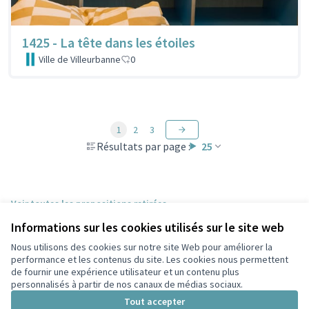
1425 - La tête dans les étoiles
Ville de Villeurbanne
0
1
2
3
Résultats par page :
25
Voir toutes les propositions retirées
Informations sur les cookies utilisés sur le site web
Nous utilisons des cookies sur notre site Web pour améliorer la
Conditions d'utilisation
performance et les contenus du site. Les cookies nous permettent
Paramètres des cookies
de fournir une expérience utilisateur et un contenu plus
Participez Villeurbanne sur X
Participez Villeurbanne sur Facebook
Participez Villeurbanne sur Instagram
Participez Villeurbanne sur YouTube
personnalisés à partir de nos canaux de médias sociaux.
(Lien externe)
(Lien externe)
(Lien externe)
(Lien externe)
Tout accepter