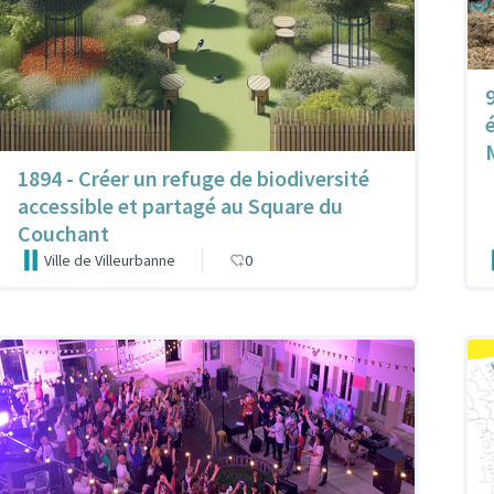
1894 - Créer un refuge de biodiversité
accessible et partagé au Square du
Couchant
Ville de Villeurbanne
0