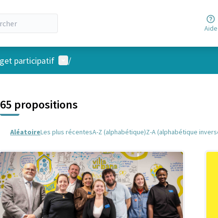
Aide
Menu utilisateur
et participatif
/
 la carte
 suivant est une carte qui présente les éléments de cette page comm
65 propositions
Aléatoire
Les plus récentes
A-Z (alphabétique)
Z-A (alphabétique invers