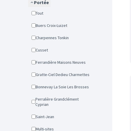
Portée
Tout
Buers Croix-Luizet
Charpennes Tonkin
Cusset
Ferrandière Maisons Neuves
Gratte-Ciel Dedieu Charmettes
Bonnevay La Soie Les Brosses
Perralière Grandclément
Cyprian
Saint-Jean
Multi-sites