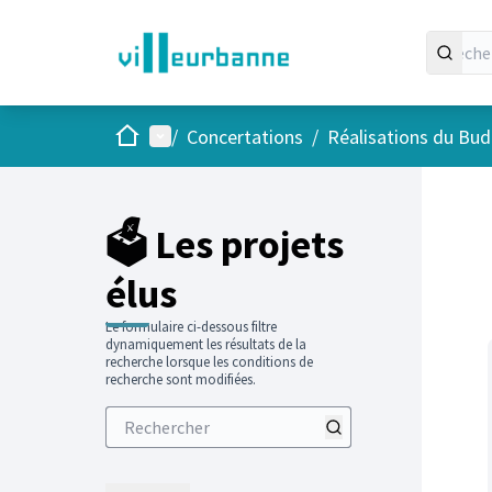
Accueil
Menu principal
/
Concertations
/
Réalisations du Budg
Passer
L'élément
+
−
🗳️ Les projets
élus
Le formulaire ci-dessous filtre
dynamiquement les résultats de la
recherche lorsque les conditions de
recherche sont modifiées.