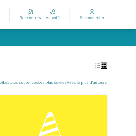
Rencontres
Activité
Se connecter
Leaflet
|
©
OpenStreetMap
contributors
e des points de carte. L'élément peut être utilisé avec un lecteur
e)
Les plus soutenues
Les plus suivies
Avec le plus d'auteurs