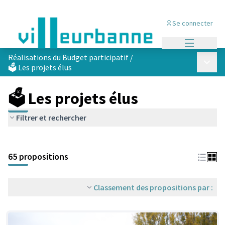
Se connecter
Menu princi
Réalisations du Budget participatif
/
Menu p
🗳️ Les projets élus
🗳️ Les projets élus
Filtrer et rechercher
Passer la carte
Leaflet
|
©
OpenStreetMap
contributors
L'élément suivant est une carte qui présente les éléments de cet
+
65 propositions
−
Classement des propositions par :