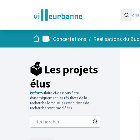
Accueil
Menu principal
/
Concertations
/
Réalisations du Budg
Passer
L'élément
+
−
🗳️ Les projets
élus
Le formulaire ci-dessous filtre
dynamiquement les résultats de la
recherche lorsque les conditions de
recherche sont modifiées.