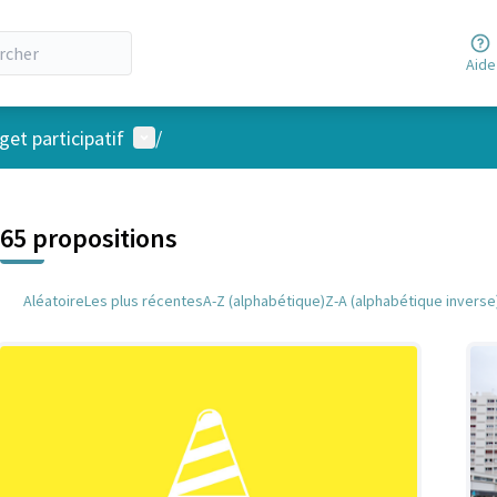
Aide
Menu utilisateur
et participatif
/
 la carte
 suivant est une carte qui présente les éléments de cette page comm
65 propositions
Aléatoire
Les plus récentes
A-Z (alphabétique)
Z-A (alphabétique inverse