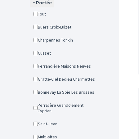
Portée
Tout
Buers Croix-Luizet
Charpennes Tonkin
Cusset
Ferrandière Maisons Neuves
Gratte-Ciel Dedieu Charmettes
Bonnevay La Soie Les Brosses
Perralière Grandclément
Cyprian
Saint-Jean
Multi-sites