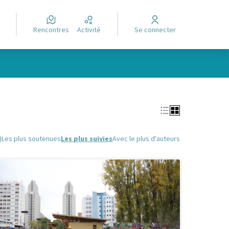
Rencontres
Activité
Se connecter
Leaflet
|
©
OpenStreetMap
contributors
e des points de carte. L'élément peut être utilisé avec un lecteur
)
Les plus soutenues
Les plus suivies
Avec le plus d'auteurs