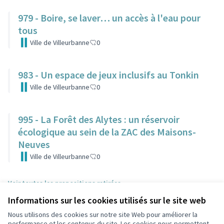
979 - Boire, se laver… un accès à l'eau pour
tous
Ville de Villeurbanne
0
983 - Un espace de jeux inclusifs au Tonkin
Ville de Villeurbanne
0
995 - La Forêt des Alytes : un réservoir
écologique au sein de la ZAC des Maisons-
Neuves
Ville de Villeurbanne
0
Voir toutes les propositions retirées
Informations sur les cookies utilisés sur le site web
Nous utilisons des cookies sur notre site Web pour améliorer la
Conditions d'utilisation
performance et les contenus du site. Les cookies nous permettent