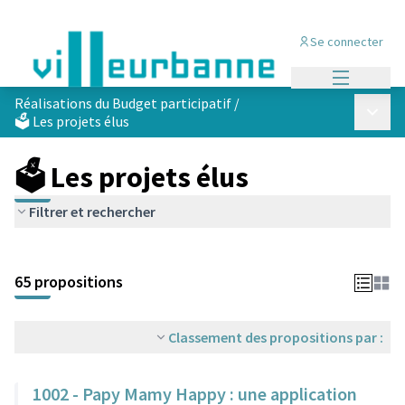
Se connecter
Menu princi
Réalisations du Budget participatif
/
Menu p
🗳️ Les projets élus
🗳️ Les projets élus
Filtrer et rechercher
Passer la carte
Leaflet
|
©
OpenStreetMap
contributors
L'élément suivant est une carte qui présente les éléments de cet
+
65 propositions
−
Classement des propositions par :
1002 - Papy Mamy Happy : une application