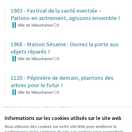
1903 - Festival de la santé mentale –
Parlons-en autrement, agissons ensemble !
Ville de Villeurbanne
0
1968 - Maison Sésame : Ouvrez la porte aux
objets réparés !
Ville de Villeurbanne
0
1120 - Pépinière de demain, plantons des
arbres pour le futur !
Ville de Villeurbanne
0
Voir toutes les propositions retirées
Informations sur les cookies utilisés sur le site web
Nous utilisons des cookies sur notre site Web pour améliorer la
Conditions d'utilisation
performance et les contenus du site. Les cookies nous permettent