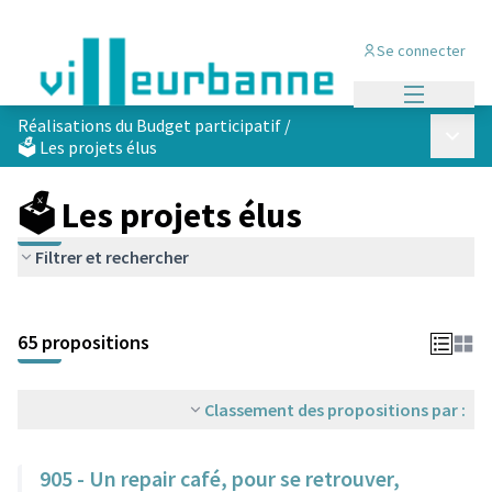
Se connecter
Menu princi
Réalisations du Budget participatif
/
Menu p
🗳️ Les projets élus
🗳️ Les projets élus
Filtrer et rechercher
Passer la carte
Leaflet
|
©
OpenStreetMap
contributors
L'élément suivant est une carte qui présente les éléments de cet
+
65 propositions
−
Classement des propositions par :
905 - Un repair café, pour se retrouver,