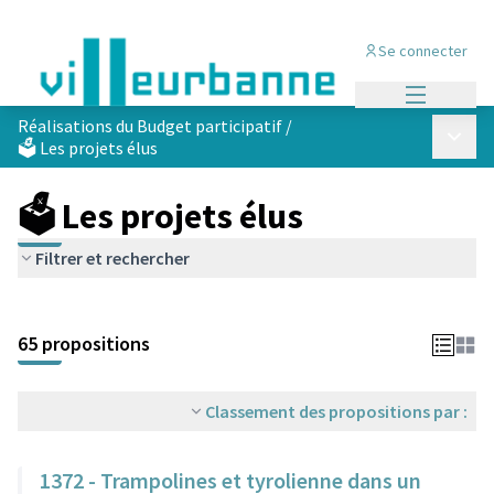
Se connecter
Menu princi
Réalisations du Budget participatif
/
Menu p
🗳️ Les projets élus
🗳️ Les projets élus
Filtrer et rechercher
Passer la carte
Leaflet
|
©
OpenStreetMap
contributors
L'élément suivant est une carte qui présente les éléments de cet
+
65 propositions
−
Classement des propositions par :
1372 - Trampolines et tyrolienne dans un