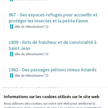
967 - Des espaces-refuges pour accueillir et
protéger les insectes et la petite faune
Ville de Villeurbanne
0
1809 - Ilots de fraicheur et de convivialité à
Saint Jean
Ville de Villeurbanne
0
1962 - Des passages piétons mieux éclairés
Ville de Villeurbanne
0
Voir toutes les propositions retirées
Informations sur les cookies utilisés sur le site web
Nous utilisons des cookies sur notre site Web pour améliorer la
Conditions d'utilisation
performance et les contenus du site. Les cookies nous permettent