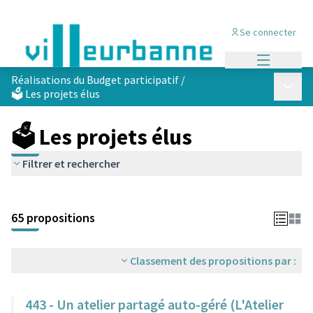
Se connecter
Menu princi
Réalisations du Budget participatif
/
Menu p
🗳️ Les projets élus
🗳️ Les projets élus
Filtrer et rechercher
Passer la carte
Leaflet
|
©
OpenStreetMap
contributors
L'élément suivant est une carte qui présente les éléments de cet
+
65 propositions
−
Classement des propositions par :
443 - Un atelier partagé auto-géré (L'Atelier