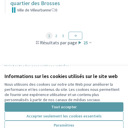
quartier des Brosses
Ville de Villeurbanne
0
1
2
3
Résultats par page :
25
Voir toutes les propositions retirées
Informations sur les cookies utilisés sur le site web
Nous utilisons des cookies sur notre site Web pour améliorer la
Conditions d'utilisation
performance et les contenus du site. Les cookies nous permettent
Paramètres des cookies
de fournir une expérience utilisateur et un contenu plus
Participez Villeurbanne sur X
Participez Villeurbanne sur Facebook
Participez Villeurbanne sur Instagram
Participez Villeurbanne sur YouTube
personnalisés à partir de nos canaux de médias sociaux.
(Lien externe)
(Lien externe)
(Lien externe)
(Lien externe)
Tout accepter
Accepter seulement les cookies essentiels
Licence Cre
(Lien extern
Paramètres
(Lien externe)