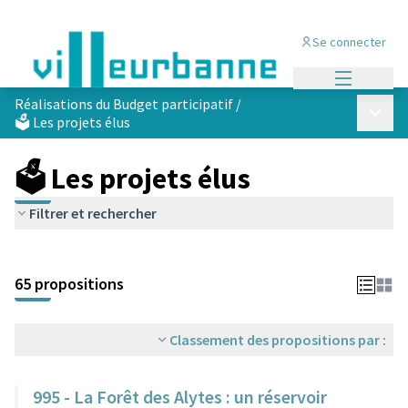
Se connecter
Menu princi
Réalisations du Budget participatif
/
Menu p
🗳️ Les projets élus
🗳️ Les projets élus
Filtrer et rechercher
Passer la carte
Leaflet
|
©
OpenStreetMap
contributors
L'élément suivant est une carte qui présente les éléments de cet
+
65 propositions
−
Classement des propositions par :
995 - La Forêt des Alytes : un réservoir