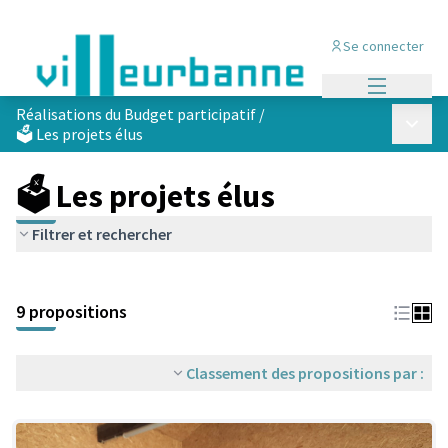
Se connecter
Menu princi
Réalisations du Budget participatif
/
Menu p
🗳️ Les projets élus
🗳️ Les projets élus
Filtrer et rechercher
Passer la carte
Leaflet
|
©
OpenStreetMap
contributors
L'élément suivant est une carte qui présente les éléments de cet
+
9 propositions
−
Classement des propositions par :