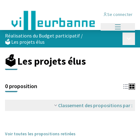
Se connecter
Menu princi
Réalisations du Budget participatif
/
Menu p
🗳️ Les projets élus
🗳️ Les projets élus
Passer la carte
Leaflet
|
©
OpenStreetMap
contributors
L'élément suivant est une carte qui présente les éléments de cet
+
0 proposition
−
Classement des propositions par :
Voir toutes les propositions retirées