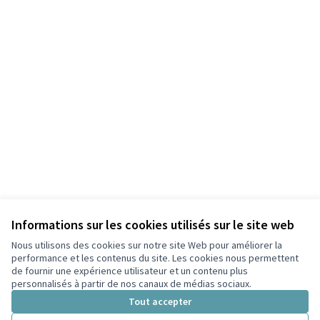
Informations sur les cookies utilisés sur le site web
Nous utilisons des cookies sur notre site Web pour améliorer la
Conditions d'utilisation
performance et les contenus du site. Les cookies nous permettent
Paramètres des cookies
de fournir une expérience utilisateur et un contenu plus
Participez Villeurbanne sur X
Participez Villeurbanne sur Facebook
Participez Villeurbanne sur Instagram
Participez Villeurbanne sur YouTube
personnalisés à partir de nos canaux de médias sociaux.
(Lien externe)
(Lien externe)
(Lien externe)
(Lien externe)
Tout accepter