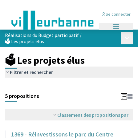
Se connecter
Menu princi
Réalisations du Budget participatif
/
Menu p
🗳️ Les projets élus
🗳️ Les projets élus
Filtrer et rechercher
Passer la carte
Leaflet
|
©
OpenStreetMap
contributors
L'élément suivant est une carte qui présente les éléments de cet
+
5 propositions
−
Classement des propositions par :
1369 - Réinvestissons le parc du Centre