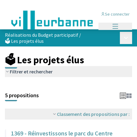
Se connecter
Menu princi
Réalisations du Budget participatif
/
Menu p
🗳️ Les projets élus
🗳️ Les projets élus
Filtrer et rechercher
Passer la carte
Leaflet
|
©
OpenStreetMap
contributors
L'élément suivant est une carte qui présente les éléments de cet
+
5 propositions
−
Classement des propositions par :
1369 - Réinvestissons le parc du Centre