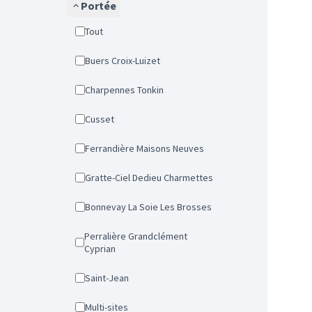
Portée
Tout
Buers Croix-Luizet
Charpennes Tonkin
Cusset
Ferrandière Maisons Neuves
Gratte-Ciel Dedieu Charmettes
Bonnevay La Soie Les Brosses
Perralière Grandclément
Cyprian
Saint-Jean
Multi-sites