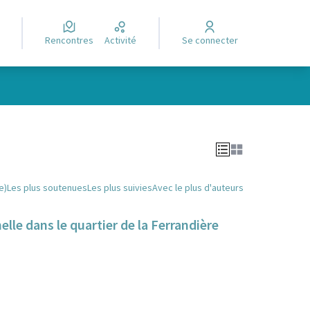
Rencontres
Activité
Se connecter
Leaflet
|
©
OpenStreetMap
contributors
e des points de carte. L'élément peut être utilisé avec un lecteur
e)
Les plus soutenues
Les plus suivies
Avec le plus d'auteurs
elle dans le quartier de la Ferrandière