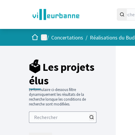
Accueil
Menu principal
/
Concertations
/
Réalisations du Budg
Passer
L'élément
+
−
🗳️ Les projets
élus
Le formulaire ci-dessous filtre
dynamiquement les résultats de la
recherche lorsque les conditions de
recherche sont modifiées.