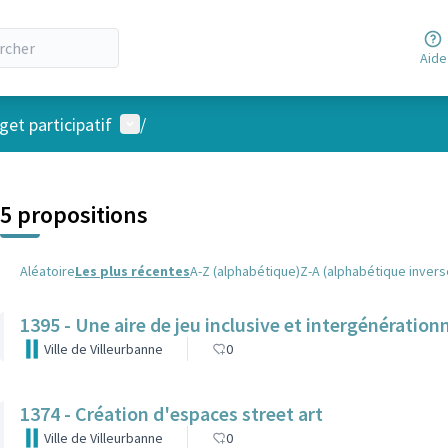
Aide
Menu utilisateur
et participatif
/
 la carte
 suivant est une carte qui présente les éléments de cette page comm
5 propositions
Aléatoire
Les plus récentes
A-Z (alphabétique)
Z-A (alphabétique invers
1395 - Une aire de jeu inclusive et intergénérationn
Ville de Villeurbanne
0
1374 - Création d'espaces street art
Ville de Villeurbanne
0