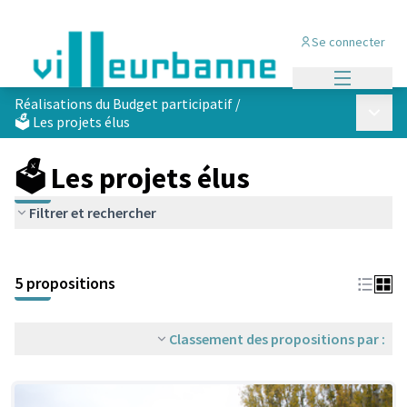
Se connecter
Menu princi
Réalisations du Budget participatif
/
Menu p
🗳️ Les projets élus
🗳️ Les projets élus
Filtrer et rechercher
Passer la carte
Leaflet
|
©
OpenStreetMap
contributors
L'élément suivant est une carte qui présente les éléments de cet
+
5 propositions
−
Classement des propositions par :