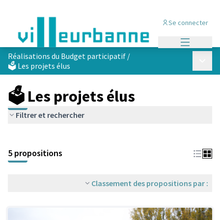
Se connecter
Menu princi
Réalisations du Budget participatif
/
Menu p
🗳️ Les projets élus
🗳️ Les projets élus
Filtrer et rechercher
Passer la carte
Leaflet
|
©
OpenStreetMap
contributors
L'élément suivant est une carte qui présente les éléments de cet
+
5 propositions
−
Classement des propositions par :