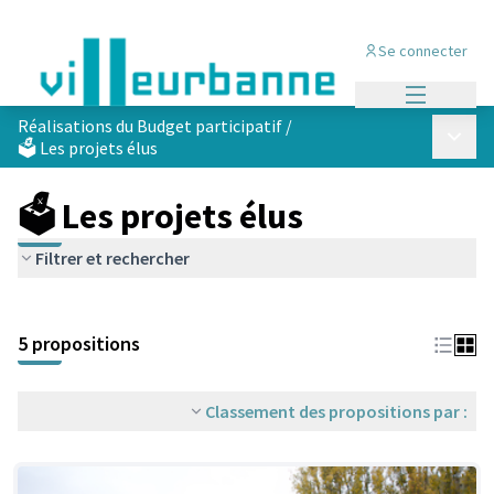
Se connecter
Menu princi
Réalisations du Budget participatif
/
Menu p
🗳️ Les projets élus
🗳️ Les projets élus
Filtrer et rechercher
Passer la carte
Leaflet
|
©
OpenStreetMap
contributors
L'élément suivant est une carte qui présente les éléments de cet
+
5 propositions
−
Classement des propositions par :