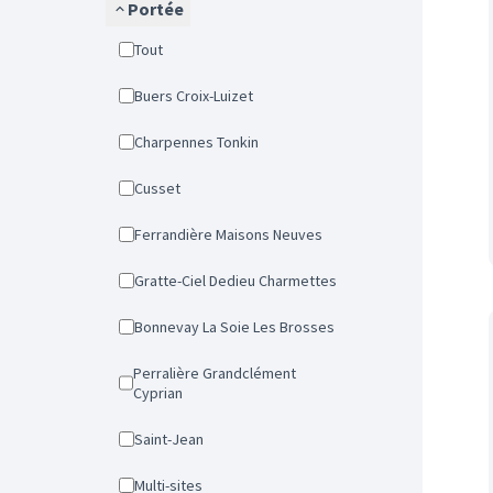
Portée
Tout
Buers Croix-Luizet
Charpennes Tonkin
Cusset
Ferrandière Maisons Neuves
Gratte-Ciel Dedieu Charmettes
Bonnevay La Soie Les Brosses
Perralière Grandclément
Cyprian
Saint-Jean
Multi-sites