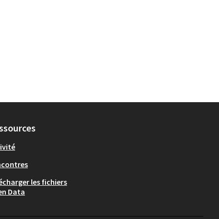
ssources
ivité
ncontres
écharger les fichiers
en Data