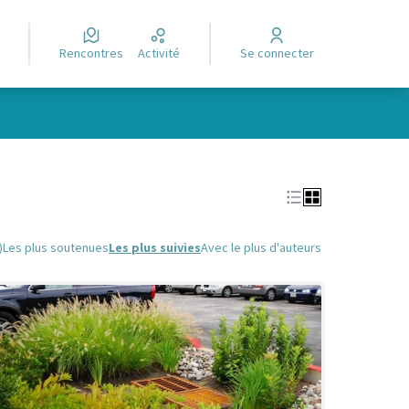
Rencontres
Activité
Se connecter
Leaflet
|
©
OpenStreetMap
contributors
e des points de carte. L'élément peut être utilisé avec un lecteur
)
Les plus soutenues
Les plus suivies
Avec le plus d'auteurs