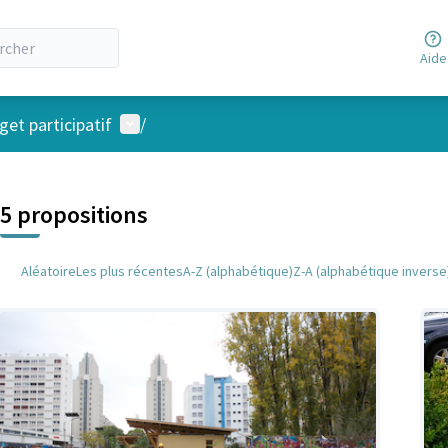
Aide
Menu utilisateur
et participatif
/
 la carte
 suivant est une carte qui présente les éléments de cette page comm
5 propositions
Aléatoire
Les plus récentes
A-Z (alphabétique)
Z-A (alphabétique inverse