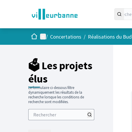
Accueil
Menu principal
/
Concertations
/
Réalisations du Budg
Passer
L'élément
+
−
🗳️ Les projets
élus
Le formulaire ci-dessous filtre
dynamiquement les résultats de la
recherche lorsque les conditions de
recherche sont modifiées.