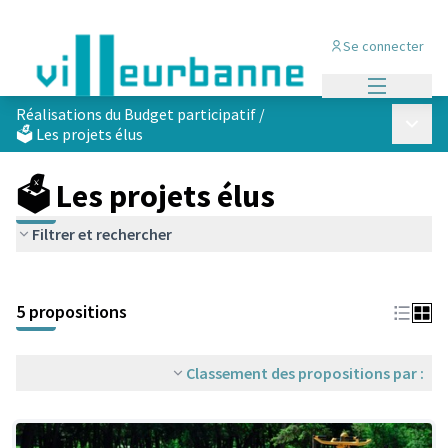
Se connecter
Menu princi
Réalisations du Budget participatif
/
Menu p
🗳️ Les projets élus
🗳️ Les projets élus
Filtrer et rechercher
Passer la carte
Leaflet
|
©
OpenStreetMap
contributors
L'élément suivant est une carte qui présente les éléments de cet
+
5 propositions
−
Classement des propositions par :