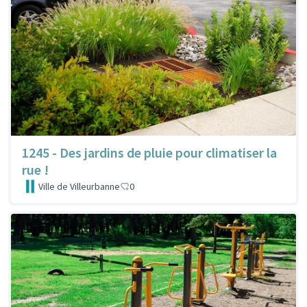
1245 - Des jardins de pluie pour climatiser la
rue !
Ville de Villeurbanne
0