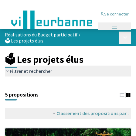
Se connecter
Menu princi
Réalisations du Budget participatif
/
Menu p
🗳️ Les projets élus
🗳️ Les projets élus
Filtrer et rechercher
Passer la carte
Leaflet
|
©
OpenStreetMap
contributors
L'élément suivant est une carte qui présente les éléments de cet
+
5 propositions
−
Classement des propositions par :