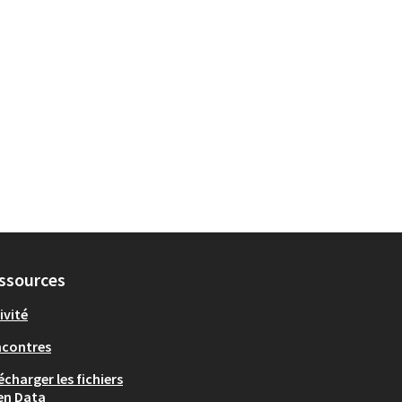
ssources
ivité
ncontres
écharger les fichiers
en Data