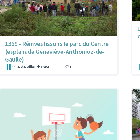
c
1369 - Réinvestissons le parc du Centre
(esplanade Geneviève-Anthonioz-de-
Gaulle)
Ville de Villeurbanne
1