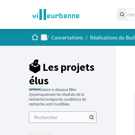
Accueil
Menu principal
/
Concertations
/
Réalisations du Budg
Passer
L'élément
+
−
🗳️ Les projets
élus
Le formulaire ci-dessous filtre
dynamiquement les résultats de la
recherche lorsque les conditions de
recherche sont modifiées.