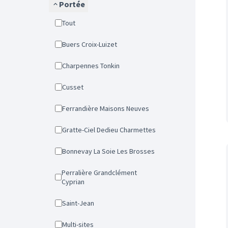
Portée
Tout
Buers Croix-Luizet
Charpennes Tonkin
Cusset
Ferrandière Maisons Neuves
Gratte-Ciel Dedieu Charmettes
Bonnevay La Soie Les Brosses
Perralière Grandclément
Cyprian
Saint-Jean
Multi-sites