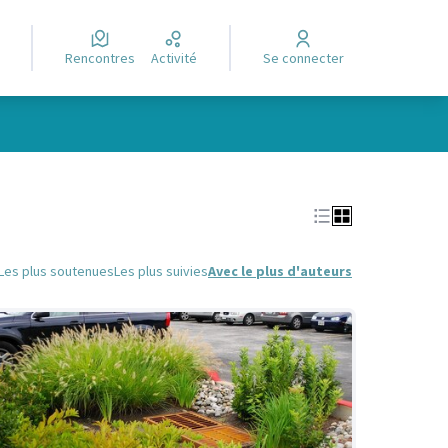
Rencontres
Activité
Se connecter
Leaflet
|
©
OpenStreetMap
contributors
e des points de carte. L'élément peut être utilisé avec un lecteur
Les plus soutenues
Les plus suivies
Avec le plus d'auteurs