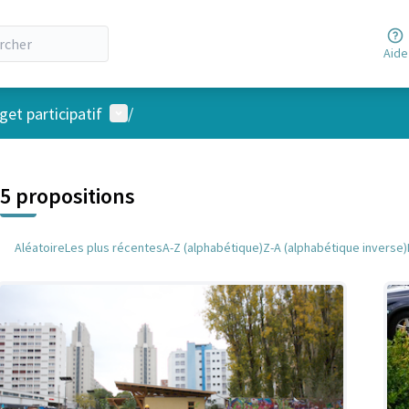
Aide
Menu utilisateur
et participatif
/
 la carte
 suivant est une carte qui présente les éléments de cette page comm
5 propositions
Aléatoire
Les plus récentes
A-Z (alphabétique)
Z-A (alphabétique inverse)