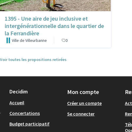
1395 - Une aire de jeu inclusive et
intergénérationnelle dans le quartier de
la Ferrandière
Ville de Villeurbanne
0
Voir toutes les propositions retirées
Decidim
Mon compte
Re
Accueil
Créer un compte
Act
.
Concertations
Se connecter
Re
Budget participatif
Tél
Op