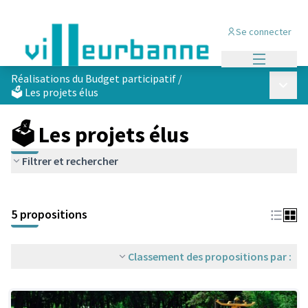
Se connecter
Menu princi
Réalisations du Budget participatif
/
Menu p
🗳️ Les projets élus
🗳️ Les projets élus
Filtrer et rechercher
Passer la carte
Leaflet
|
©
OpenStreetMap
contributors
L'élément suivant est une carte qui présente les éléments de cet
+
5 propositions
−
Classement des propositions par :