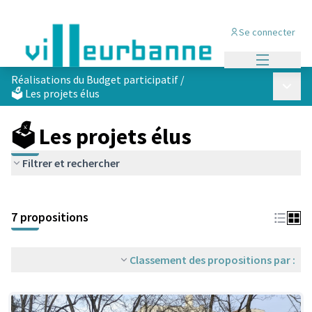
Se connecter
Menu princi
Réalisations du Budget participatif
/
Menu p
🗳️ Les projets élus
🗳️ Les projets élus
Filtrer et rechercher
Passer la carte
Leaflet
|
©
OpenStreetMap
contributors
L'élément suivant est une carte qui présente les éléments de cet
+
7 propositions
−
Classement des propositions par :