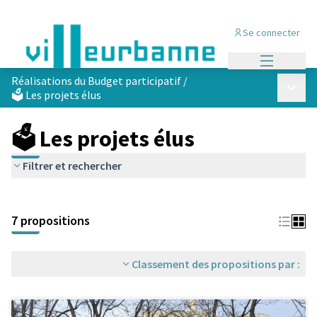
Se connecter
Menu princi
Réalisations du Budget participatif
/
Menu p
🗳️ Les projets élus
🗳️ Les projets élus
Filtrer et rechercher
Passer la carte
Leaflet
|
©
OpenStreetMap
contributors
L'élément suivant est une carte qui présente les éléments de cet
+
7 propositions
−
Classement des propositions par :