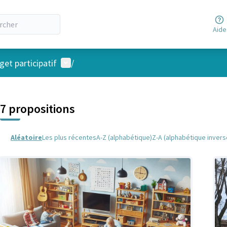
Aide
Menu utilisateur
et participatif
/
 la carte
 suivant est une carte qui présente les éléments de cette page comm
7 propositions
Aléatoire
Les plus récentes
A-Z (alphabétique)
Z-A (alphabétique invers