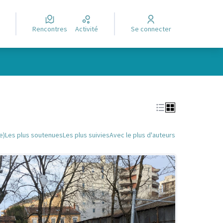
Rencontres
Activité
Se connecter
Leaflet
|
©
OpenStreetMap
contributors
e des points de carte. L'élément peut être utilisé avec un lecteur
e)
Les plus soutenues
Les plus suivies
Avec le plus d'auteurs