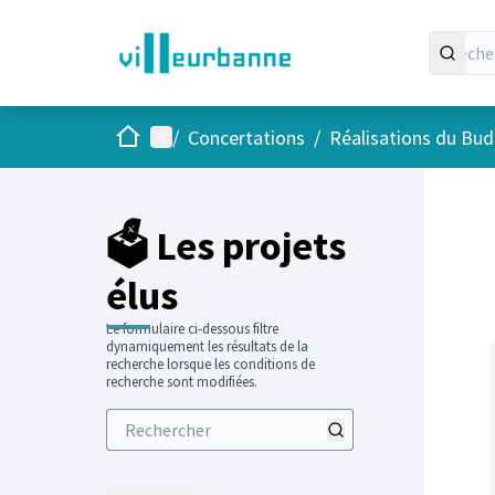
Accueil
Menu principal
/
Concertations
/
Réalisations du Budg
Passer
L'élément
+
−
🗳️ Les projets
élus
Le formulaire ci-dessous filtre
dynamiquement les résultats de la
recherche lorsque les conditions de
recherche sont modifiées.