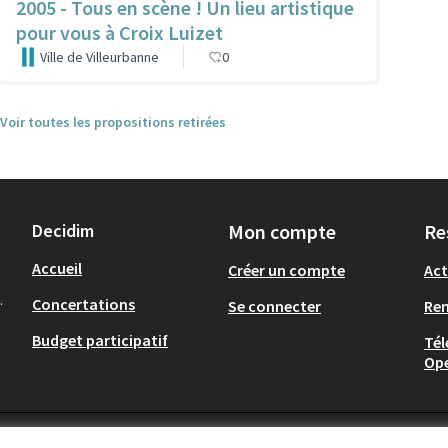
2005 - Tous en scène ! Un lieu artistique
pour vous à Croix Luizet
Ville de Villeurbanne
0
Voir toutes les propositions retirées
Decidim
Mon compte
Re
Accueil
Créer un compte
Act
.
Concertations
Se connecter
Re
Budget participatif
Tél
Op