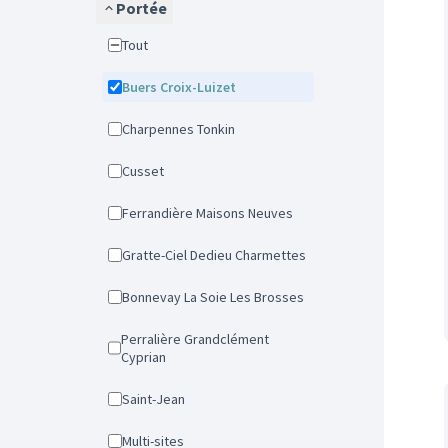
Portée
Tout
Buers Croix-Luizet
Charpennes Tonkin
Cusset
Ferrandière Maisons Neuves
Gratte-Ciel Dedieu Charmettes
Bonnevay La Soie Les Brosses
Perralière Grandclément
Cyprian
Saint-Jean
Multi-sites